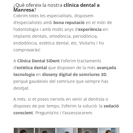
¿Què ofereix la nostra
clínica dental a
Manresa
?
Cobrim totes les especialitats, disposem
d’especialistes amb
bona reputació
en el món de
l’odontologia i amb molts anys d’
experiència
en:
implants dentals, ortodòncia, periodòncia,
endodòncia, estètica dental, etc. Visita’ns i ho
comprovaràs!
A
Clínica Dental SiDent
t’oferim tractaments
d’
estètica dental
que disposen de la més
avançada
tecnologia
en
disseny digital de somriures 3D
,
perquè gaudeixis del somriure que sempre has
desitjat.
A més, si et poses nerviós en venir al dentista o
disposes de poc temps, t’oferim la solució: la
sedació
conscient
. Pregunta’ns i t’assessorarem.