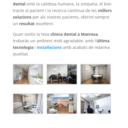
dental
amb la calidesa humana, la simpatia, el bon
tracte al pacient i la recerca contínua de les
millors
solucions
per als nostres pacients, oferint sempre
un
resultat
excel·lent.
Quan visitis la teva
clínica dental a Manresa
,
trobaràs un ambient molt agradable, amb l’
última
tecnologia
i
instal·lacions
amb acabats de màxima
qualitat.