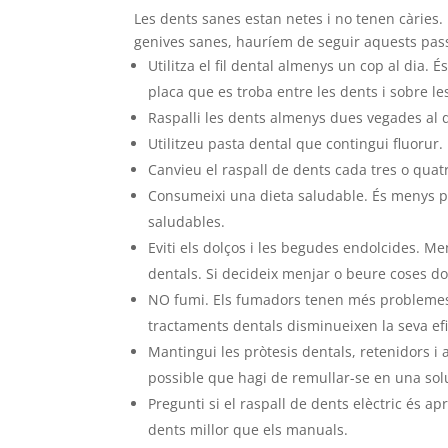
Les dents sanes estan netes i no tenen càries.
genives sanes, hauríem de seguir aquests pas
Utilitza el fil dental almenys un cop al dia. É
placa que es troba entre les dents i sobre le
Raspalli les dents almenys dues vegades al d
Utilitzeu pasta dental que contingui fluorur. E
Canvieu el raspall de dents cada tres o qua
Consumeixi una dieta saludable. És menys pr
saludables.
Eviti els dolços i les begudes endolcides. Me
dentals. Si decideix menjar o beure coses dol
NO fumi. Els fumadors tenen més problemes 
tractaments dentals disminueixen la seva e
Mantingui les pròtesis dentals, retenidors i
possible que hagi de remullar-se en una sol
Pregunti si el raspall de dents elèctric és a
dents millor que els manuals.