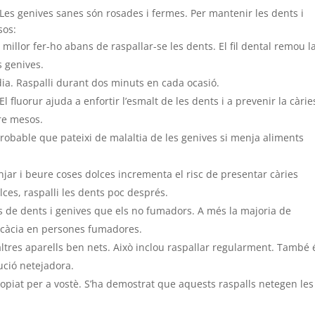
 Les genives sanes són rosades i fermes. Per mantenir les dents i
sos:
s millor fer-ho abans de raspallar-se les dents. El fil dental remou l
s genives.
ia. Raspalli durant dos minuts en cada ocasió.
l fluorur ajuda a enfortir l’esmalt de les dents i a prevenir la càrie
tre mesos.
obable que pateixi de malaltia de les genives si menja aliments
njar i beure coses dolces incrementa el risc de presentar càries
ces, raspalli les dents poc després.
de dents i genives que els no fumadors. A més la majoria de
ficàcia en persones fumadores.
 altres aparells ben nets. Això inclou raspallar regularment. També 
ució netejadora.
propiat per a vostè. S’ha demostrat que aquests raspalls netegen les