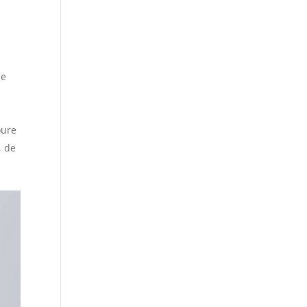
de
oure
, de