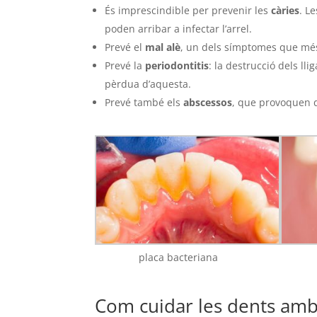
És imprescindible per prevenir les
càries
. L
poden arribar a infectar l’arrel.
Prevé el
mal alè
, un dels símptomes que més 
Prevé la
periodontitis
: la destrucció dels ll
pèrdua d’aquesta.
Prevé també els
abscessos
, que provoquen do
placa bacteriana
Com cuidar les dents amb 