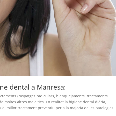
ene dental a Manresa:
actaments (raspatges radiculars, blanquejaments, tractaments
de moltes altres malalties. En realitat la higiene dental diària,
 el millor tractament preventiu per a la majoria de les patologies