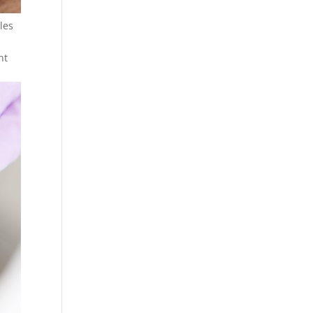
les
nt