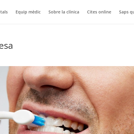
tals
Equip mèdic
Sobre la clínica
Cites online
Saps q
esa