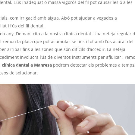
ental. L’ús inadequat o massa vigorós del fil pot causar lesió a les
cials, com irrigació amb aigua. Això pot ajudar a vegades a
 i l’ús del fil dental.
da any. Demani cita a la nostra clínica dental. Una neteja regular 
al remou la placa que pot acumular-se fins i tot amb l’ús acurat del
 per arribar fins a les zones que són difícils d’accedir. La neteja
ocediment involucra l’ús de diversos instruments per afluixar i rem
a
clínica dental a Manresa
podrem detectar els problemes a temps
osos de solucionar.