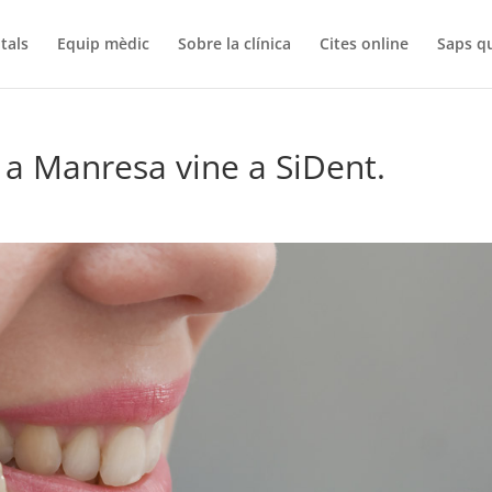
tals
Equip mèdic
Sobre la clínica
Cites online
Saps q
a Manresa vine a SiDent.