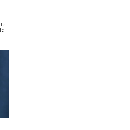
cte
de