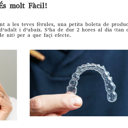
És molt Fàcil!
nt a les teves fèrules, una petita boleta de produ
 d’adalt i d’abaix. S’ha de dur 2 hores al dia (tan 
e nit) per a que façi efecte.