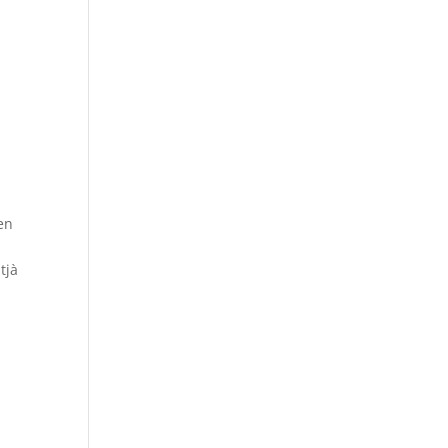
en
tjà