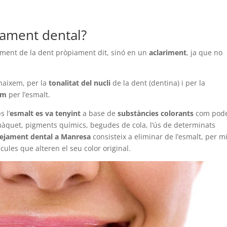
jament dental?
ament de la dent pròpiament dit, sinó en un
aclariment
, ja que no
 naixem, per la
tonalitat del nucli
de la dent (dentina) i per la
lum
per l’esmalt.
s l’
esmalt es va tenyint
a base de
substàncies colorants
com pod
l tomàquet, pigments químics, begudes de cola, l’ús de determinats
ejament dental a Manresa
consisteix a eliminar de l’esmalt, per mi
ules que alteren el seu color original.